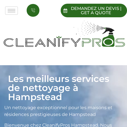
DEMANDEZ UN DEVIS |
GET A QUOTE
Les meilleurs services
de nettoyage à
Hampstead
Un nettoyage exceptionnel pour les maisons et
résidences prestigieuses de Hampstead
Bienvenue chez CleanifyPros Hampstead. Nous