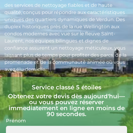
des services de nettoyage fiables et de haute
qualité, conçus pour répondre aux caractéristiques
uniques des quartiers dynamiques de Verdun. Des
duplex historiques près de la rue Wellington aux
condos modernes avec vue sur le fleuve Saint-
Laurent, nos équipes bilingues et dignes de
confiance assurent un nettoyage méticuleux, vous
laissant plus de temps pour profiter des parcs, de la
promenade et de la communauté animée où vous
avez élu domicile.
Service classé 5 étoiles
Obtenez votre devis dès aujourd'hui—
ou vous pouvez réserver
immediatement en ligne en moins de
90 secondes.
Prénom