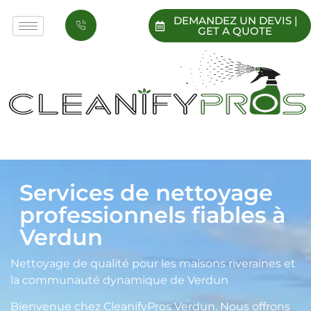
DEMANDEZ UN DEVIS |
GET A QUOTE
Services de nettoyage
professionnels fiables à
Verdun
Nettoyage de qualité pour les maisons riveraines et
la communauté dynamique de Verdun
Bienvenue chez CleanifyPros Verdun. Nous offrons